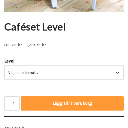
Caféset Level
831.25
kr
–
1,218.75
kr
Level
Lägg till i varukorg
Artikelnr:
N/A