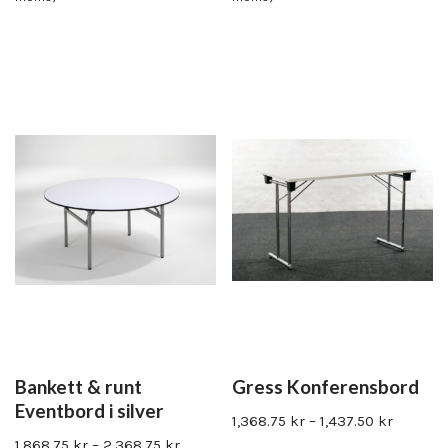
Bankett & runt
Gress Konferensbord
Eventbord i silver
1,368.75
kr
–
1,437.50
kr
1,868.75
kr
–
2,368.75
kr