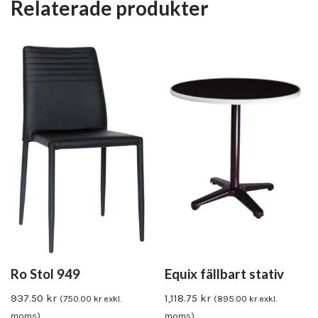
Relaterade produkter
Ro Stol 949
Equix fällbart stativ
937.50
kr
1,118.75
kr
(
750.00
kr
exkl.
(
895.00
kr
exkl.
moms)
moms)