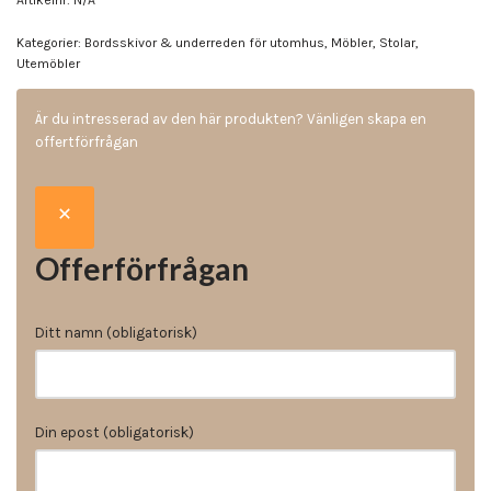
Kategorier:
Bordsskivor & underreden för utomhus
,
Möbler
,
Stolar
,
Utemöbler
Är du intresserad av den här produkten? Vänligen skapa en
offertförfrågan
Offerförfrågan
Ditt namn (obligatorisk)
Din epost (obligatorisk)