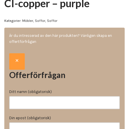
CI-copper – purple
Kategorier:
Möbler
,
Soffor
,
Soffor
Är du intresserad av den här produkten? Vänligen skapa en
offertförfrågan
Offerförfrågan
Ditt namn (obligatorisk)
Din epost (obligatorisk)