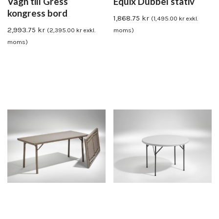
Vagn till Gress
Equix Dubbel stativ
kongress bord
1,868.75
kr
(
1,495.00
kr
exkl.
2,993.75
kr
(
2,395.00
kr
exkl.
moms)
moms)