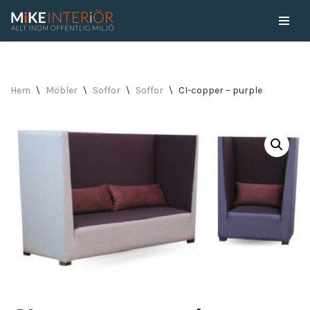
Skip
to
content
Hem
\
Möbler
\
Soffor
\
Soffor
\
CI-copper – purple