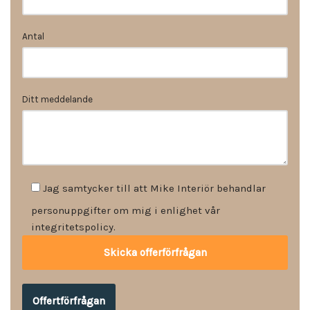
Antal
Ditt meddelande
Jag samtycker till att Mike Interiör behandlar
personuppgifter om mig i enlighet vår
integritetspolicy.
Offertförfrågan