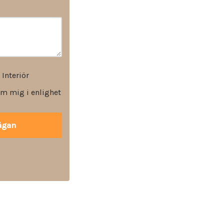
 Interiör
m mig i enlighet