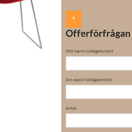
Vinyl & textil tapeter
Offerförfrågan
Ditt namn (obligatorisk)
Din epost (obligatorisk)
Antal