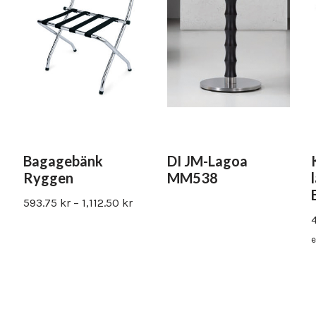
Bagagebänk
DI JM-Lagoa
Ryggen
MM538
593.75
kr
–
1,112.50
kr
e