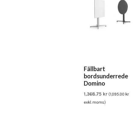
Fällbart
bordsunderrede
Domino
1,368.75
kr
(
1,095.00
kr
exkl. moms)