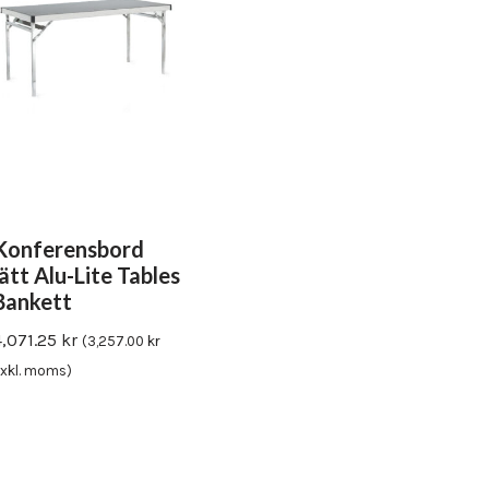
Konferensbord
lätt Alu-Lite Tables
Bankett
4,071.25
kr
(
3,257.00
kr
xkl. moms)