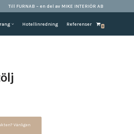
Till FURNAB – en del av MIKE INTERIÖR AB
urang
Hotellinredning
Referenser
0
SPA & BAD
HOTELLINREDNING
produkter till
Vi kan erbjuda det mesta som behövs till ett badrum.
Våran inredning är anpassad för den
offentliga platserna såsom till hotell,
Badrumstillbehör
vandrarhem, studentboende, skolor samt
Dispenserar & Refill
andra byggnader.
Gästartiklar & schampo
ölj
MÖBELKATALOGER
SPA Produkter
Hitta inspiration i möbelkataloger från våra
Badrockar
olika leverantörer
skydd
Tofflor
Frotté handdukar
g –
ör hotell
dukten? Vänligen