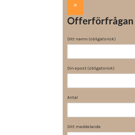
Vinyl & textil tapeter
Offerförfrågan
Ditt namn (obligatorisk)
Din epost (obligatorisk)
Antal
Ditt meddelande