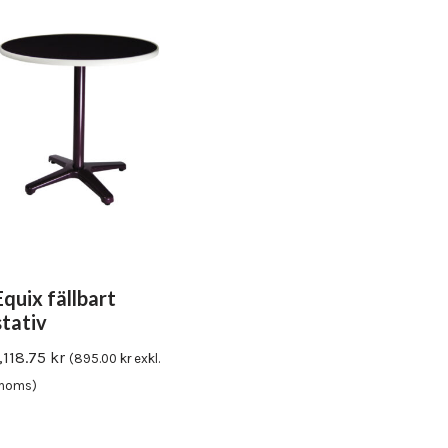
Equix fällbart
stativ
1,118.75
kr
(
895.00
kr
exkl.
moms)