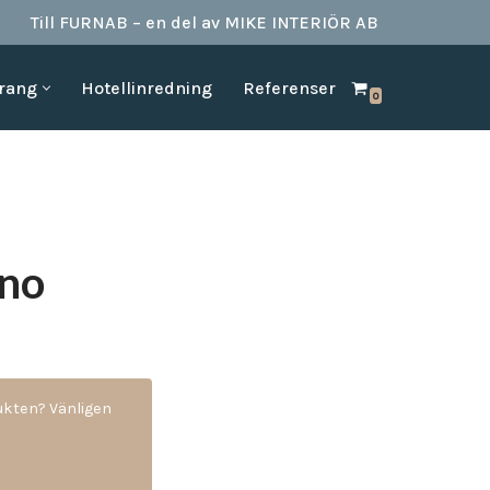
Till FURNAB – en del av MIKE INTERIÖR AB
urang
Hotellinredning
Referenser
0
SPA & BAD
HOTELLINREDNING
produkter till
Vi kan erbjuda det mesta som behövs till ett badrum.
Våran inredning är anpassad för den
offentliga platserna såsom till hotell,
Badrumstillbehör
vandrarhem, studentboende, skolor samt
Dispenserar & Refill
andra byggnader.
Gästartiklar & schampo
ono
MÖBELKATALOGER
SPA Produkter
Hitta inspiration i möbelkataloger från våra
Badrockar
olika leverantörer
skydd
Tofflor
Frotté handdukar
g –
dukten? Vänligen
ör hotell