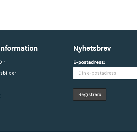
information
Nyhetsbrev
ger
E-postadress:
sbilder
t