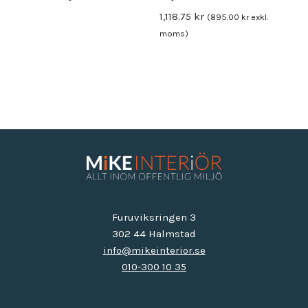
1,118.75
kr
(
895.00
kr
exkl.
moms)
Furuviksringen 3
302 44 Halmstad
info@mikeinterior.se
010-300 10 35