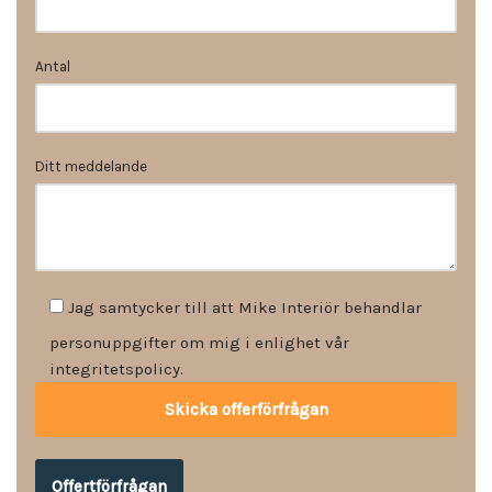
Antal
Ditt meddelande
Jag samtycker till att Mike Interiör behandlar
personuppgifter om mig i enlighet vår
integritetspolicy.
Offertförfrågan