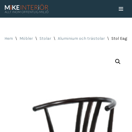
Skip
to
content
Hem
\
Möbler
\
Stolar
\
Aluminium och trästolar
\
Stol Eagle