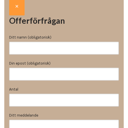
Offerförfrågan
Ditt namn (obligatorisk)
Din epost (obligatorisk)
Antal
Ditt meddelande