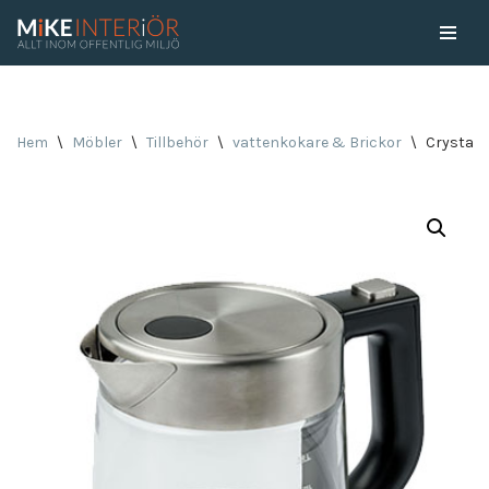
Skip
to
content
Hem
\
Möbler
\
Tillbehör
\
vattenkokare & Brickor
\
Crystal 