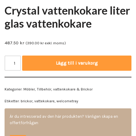
Crystal vattenkokare liter
glas vattenkokare
487.50
kr
(
390.00
kr
exkl. moms)
Lägg till i varukorg
Kategorier:
Möbler
,
Tillbehör
,
vattenkokare & Brickor
Etiketter:
brickor
,
vattekokare
,
welcometray
Är du intresserad av den här produkten? Vänligen skapa en
offertförfrågan