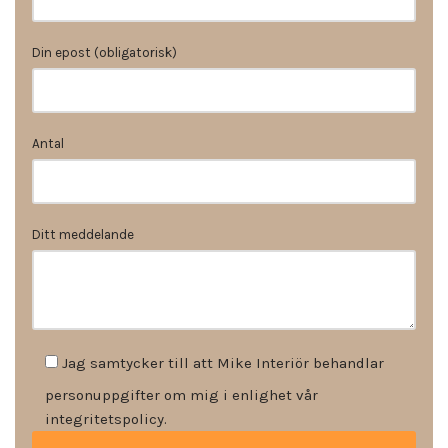
Din epost (obligatorisk)
Antal
Ditt meddelande
Jag samtycker till att Mike Interiör behandlar
personuppgifter om mig i enlighet vår
integritetspolicy.