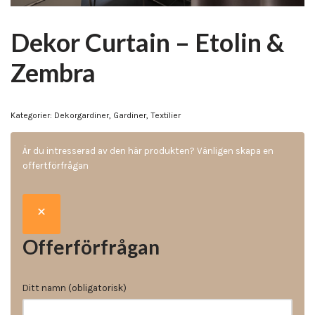
Dekor Curtain – Etolin &
Zembra
Kategorier:
Dekorgardiner
,
Gardiner
,
Textilier
Är du intresserad av den här produkten? Vänligen skapa en
offertförfrågan
Offerförfrågan
Ditt namn (obligatorisk)