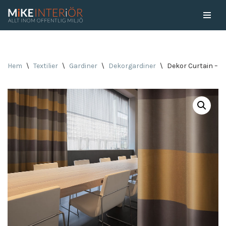
Skip
to
content
Hem
\
Textilier
\
Gardiner
\
Dekorgardiner
\
Dekor Curtain – E