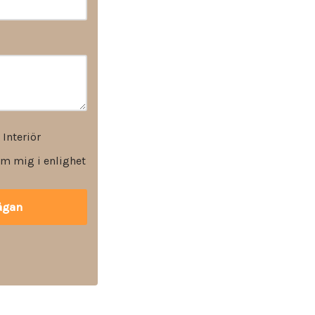
 Interiör
m mig i enlighet