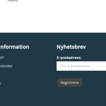
moms)
information
Nyhetsbrev
ger
E-postadress:
sbilder
t