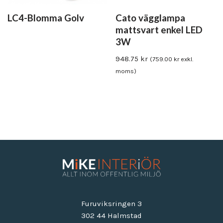
LC4-Blomma Golv
Cato vägglampa
mattsvart enkel LED
3W
948.75
kr
(
759.00
kr
exkl.
moms)
Furuviksringen 3
302 44 Halmstad