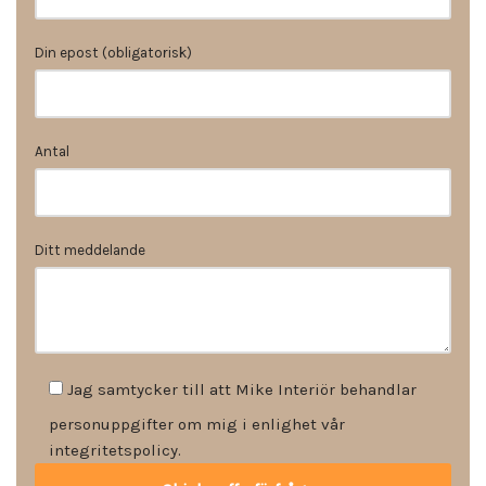
Din epost (obligatorisk)
Antal
Ditt meddelande
Jag samtycker till att Mike Interiör behandlar
personuppgifter om mig i enlighet vår
integritetspolicy.