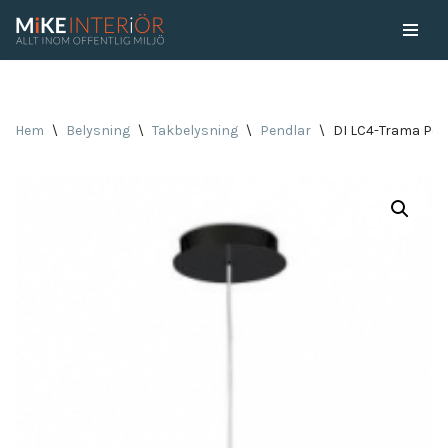
Skip
to
content
Hem
\
Belysning
\
Takbelysning
\
Pendlar
\
DI LC4-Trama Pe