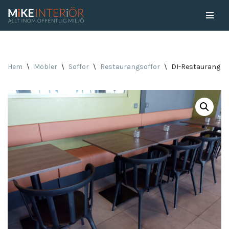
Skip
to
content
Hem
\
Möbler
\
Soffor
\
Restaurangsoffor
\
DI-Restaurang so