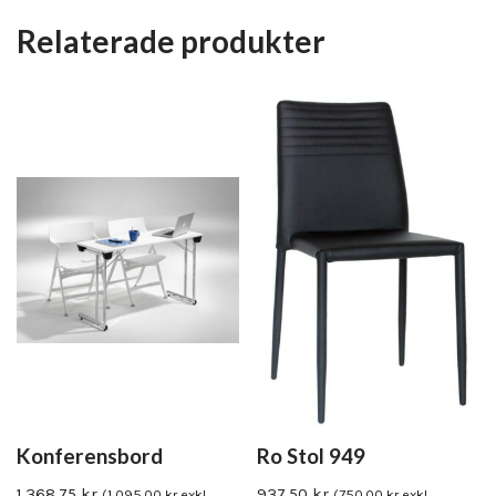
Relaterade produkter
Konferensbord
Ro Stol 949
1,368.75
kr
937.50
kr
(
1,095.00
kr
exkl.
(
750.00
kr
exkl.