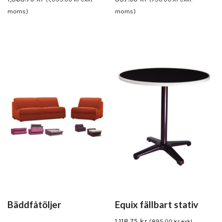
moms)
moms)
Bäddfåtöljer
Equix fällbart stativ
1,118.75
kr
(
895.00
kr
exkl.