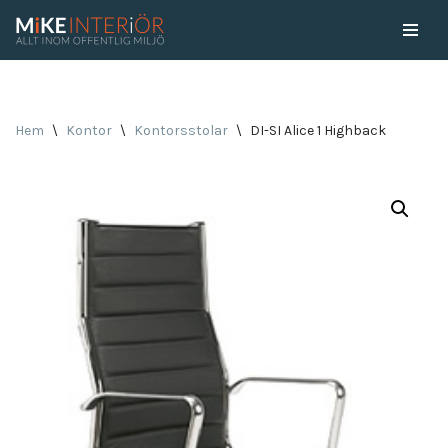
Skip
to
content
Hem
\
Kontor
\
Kontorsstolar
\
DI-SI Alice 1 Highback