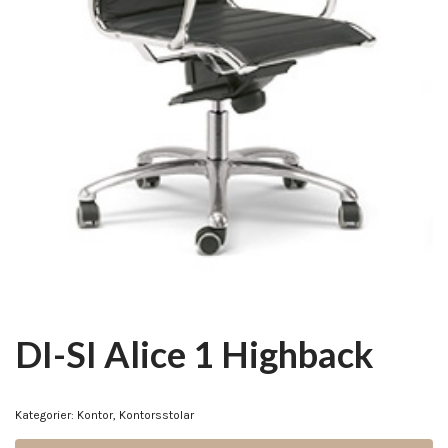
DI-SI Alice 1 Highback
Kategorier:
Kontor
,
Kontorsstolar