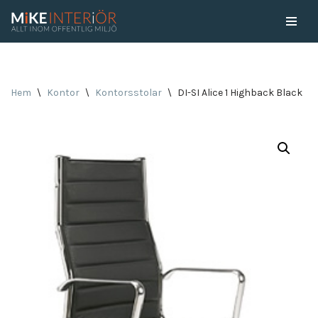
Skip
to
content
Hem
\
Kontor
\
Kontorsstolar
\
DI-SI Alice 1 Highback Black