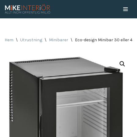
Skip
to
content
Hem
\
Utrustning
\
Minibarer
\
Eco-design Minibar 30 eller 40l