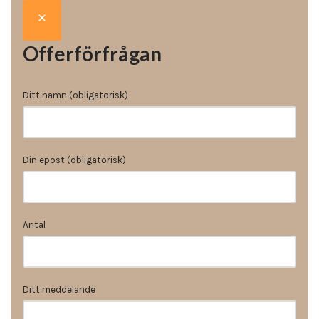
Offerförfrågan
Ditt namn (obligatorisk)
Din epost (obligatorisk)
Antal
Ditt meddelande