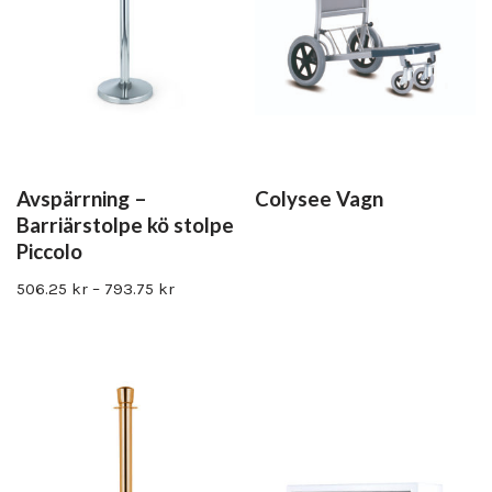
Avspärrning –
Colysee Vagn
Barriärstolpe kö stolpe
Piccolo
506.25
kr
–
793.75
kr