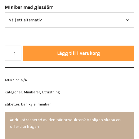
MInibar med glasdörr
Lägg till i varukorg
Artikelnr:
N/A
Kategorier:
Minibarer
,
Utrustning
Etiketter:
bar
,
kyla
,
minibar
Är du intresserad av den här produkten? Vänligen skapa en
offertförfrågan