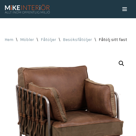
Skip
to
content
Hem
\
Möbler
\
Fåtöljer
\
Besöksfåtöljer
\
Fåtölj sitt fast