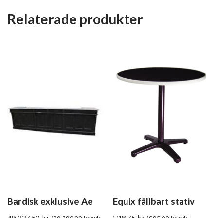
Relaterade produkter
Bardisk exklusive Ae
Equix fällbart stativ
49,237.50
kr
1,118.75
kr