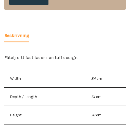
Beskrivning
Fåtölj sitt fast läder i en tuff design.
Width
:
84
cm
Depth / Length
:
74
cm
Height
:
76
cm