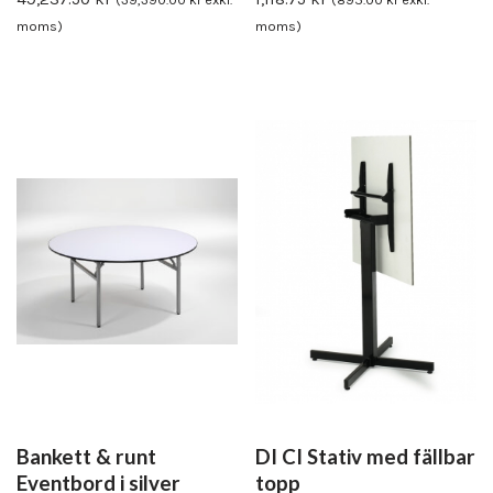
(
39,390.00
kr
exkl.
(
895.00
kr
exkl.
moms)
moms)
Bankett & runt
DI CI Stativ med fällbar
Eventbord i silver
topp