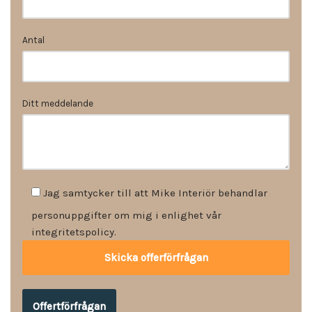
Antal
Ditt meddelande
Jag samtycker till att Mike Interiör behandlar
personuppgifter om mig i enlighet vår
integritetspolicy.
Offertförfrågan