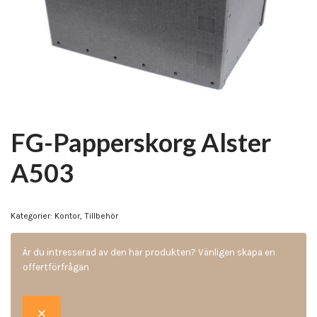
FG-Papperskorg Alster
A503
Kategorier:
Kontor
,
Tillbehör
Är du intresserad av den här produkten? Vänligen skapa en
offertförfrågan