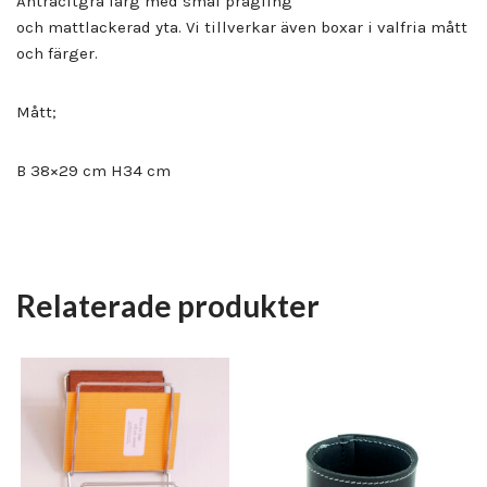
Antracitgrå färg med smal prägling
och mattlackerad yta. Vi tillverkar även boxar i valfria mått
och färger.
Mått;
B 38×29 cm H34 cm
Relaterade produkter