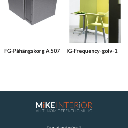
FG-Påhängskorg A 507
IG-Frequency-golv-1
Furuviksringen 3