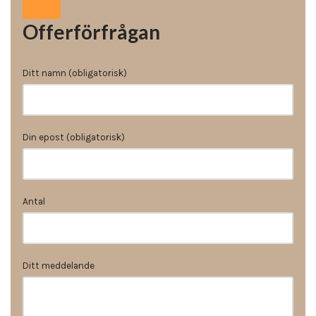
Offerförfrågan
Ditt namn (obligatorisk)
Din epost (obligatorisk)
Antal
Ditt meddelande