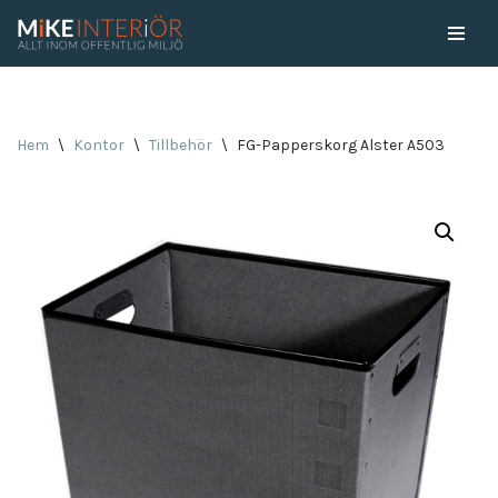
Skip
to
content
Hem
\
Kontor
\
Tillbehör
\
FG-Papperskorg Alster A503