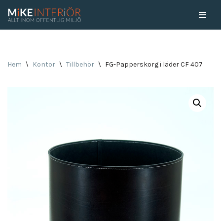
Skip
to
content
Hem
\
Kontor
\
Tillbehör
\
FG-Papperskorg i läder CF 407