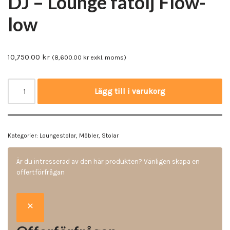
DJ – Lounge fåtölj Flow-
low
10,750.00
kr
(
8,600.00
kr
exkl. moms)
Lägg till i varukorg
Kategorier:
Loungestolar
,
Möbler
,
Stolar
Är du intresserad av den här produkten? Vänligen skapa en
offertförfrågan