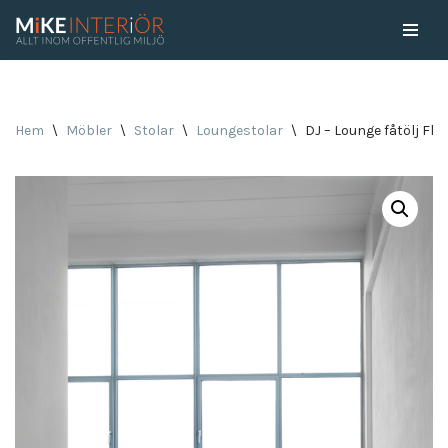
Skip
to
content
Hem
\
Möbler
\
Stolar
\
Loungestolar
\
DJ – Lounge fåtölj Flo