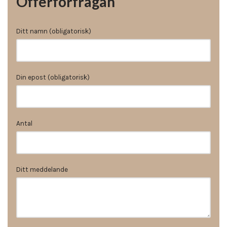
Offerförfrågan
Ditt namn (obligatorisk)
Din epost (obligatorisk)
Antal
Ditt meddelande