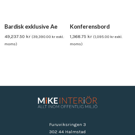
Bardisk exklusive Ae
Konferensbord
49,237.50
kr
1,368.75
kr
(
39,390.00
kr
exkl.
(
1,095.00
kr
exkl.
moms)
moms)
Furuviksringen 3
302 44 Halmstad