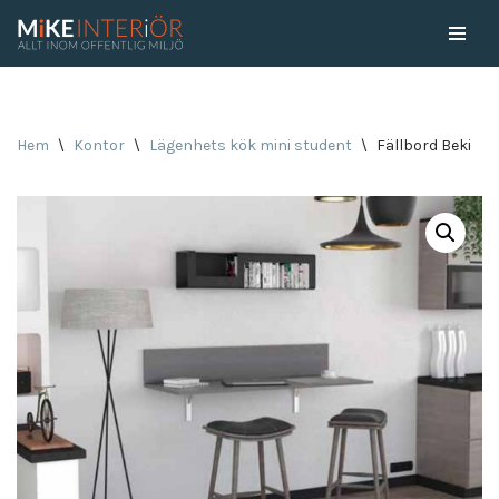
Skip
to
content
Hem
\
Kontor
\
Lägenhets kök mini student
\
Fällbord Beki