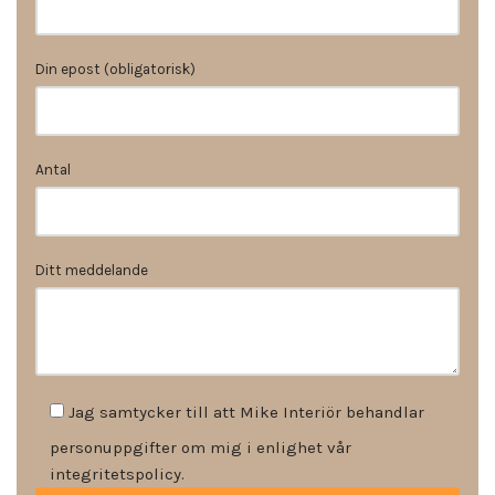
Din epost (obligatorisk)
Antal
Ditt meddelande
Jag samtycker till att Mike Interiör behandlar
personuppgifter om mig i enlighet vår
integritetspolicy.