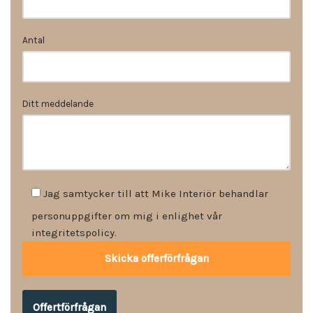
Antal
Ditt meddelande
Jag samtycker till att Mike Interiör behandlar
personuppgifter om mig i enlighet vår
integritetspolicy.
Offertförfrågan