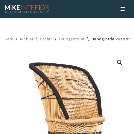
Skip
to
content
Hem
\
Möbler
\
Stolar
\
Loungestolar
\
Handgjorda Puss sto