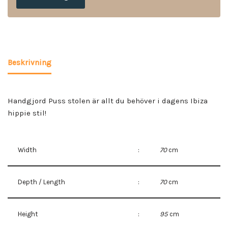
Beskrivning
Handgjord Puss stolen är allt du behöver i dagens Ibiza
hippie stil!
Width
:
70
cm
Depth / Length
:
70
cm
Height
:
95
cm