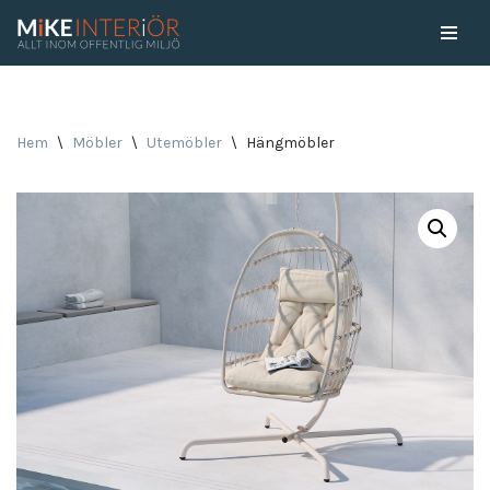
Skip
to
content
Hem
\
Möbler
\
Utemöbler
\
Hängmöbler