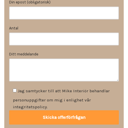
Din epost (obligatorisk)
Antal
Ditt meddelande
Jag samtycker till att Mike Interiör behandlar
personuppgifter om mig i enlighet vår
integritetspolicy.