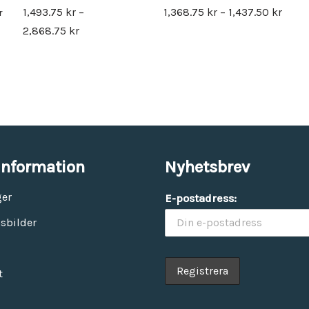
1,493.75
kr
–
1,368.75
kr
–
1,437.50
kr
r
2,868.75
kr
information
Nyhetsbrev
ger
E-postadress:
sbilder
t