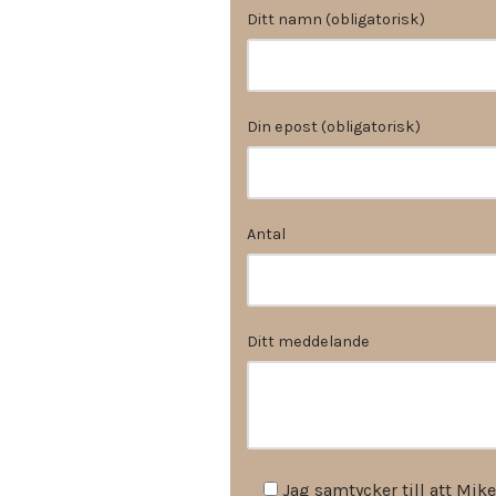
Ditt namn (obligatorisk)
Din epost (obligatorisk)
Antal
Ditt meddelande
Jag samtycker till att Mike