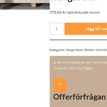
Vinyl & textil tapeter
775.00
kr
(
620.00
kr
exkl. moms)
Lägg till i 
Kategorier:
Hängmöbler
,
Möbler
,
Utemöbl
Är du intresserad av den här pro
skapa en offertförfrågan
Offerförfrågan