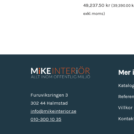
49,237.50
kr
(
39,390.00
k
exkl. moms)
Mer 
Katalo
Furuviksringen 3
Referen
302 44 Halmstad
Villkor
info@mikeinterior.se
Kontak
010-300 10 35