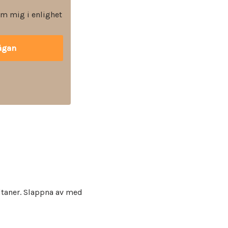
m mig i enlighet
altaner. Slappna av med