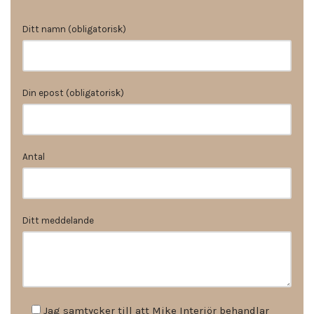
Ditt namn (obligatorisk)
Din epost (obligatorisk)
Antal
Ditt meddelande
Jag samtycker till att Mike Interiör behandlar