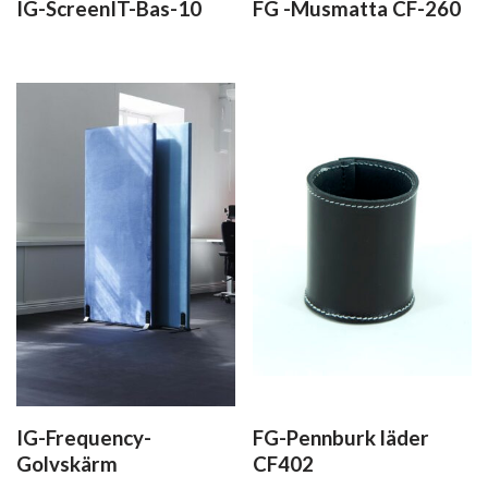
IG-ScreenIT-Bas-10
FG -Musmatta CF-260
IG-Frequency-
FG-Pennburk läder
Golvskärm
CF402