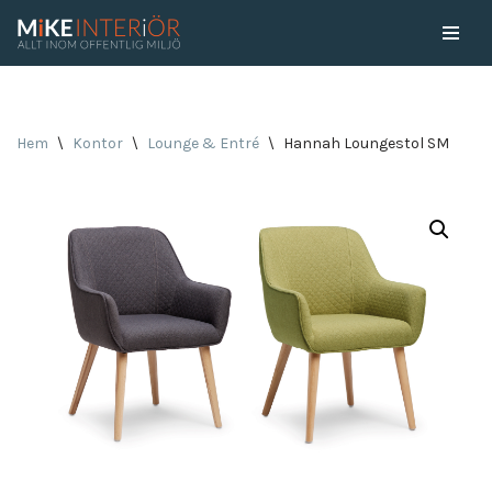
Skip
to
content
Hem
\
Kontor
\
Lounge & Entré
\
Hannah Loungestol SM