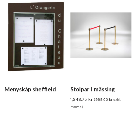
Menyskåp sheffield
Stolpar I mässing
1,243.75
kr
(
995.00
kr
exkl.
moms)