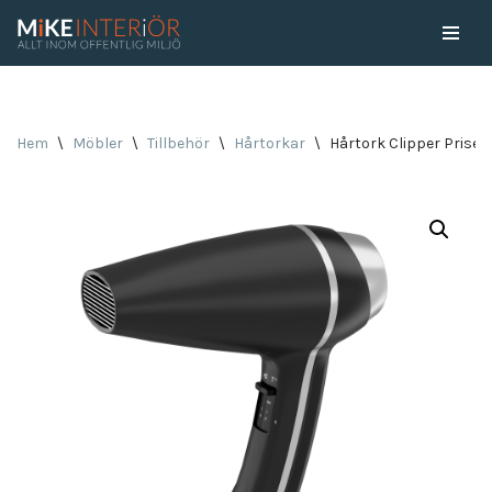
Skip
to
content
Hem
\
Möbler
\
Tillbehör
\
Hårtorkar
\
Hårtork Clipper Prise