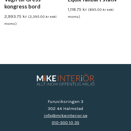
kongress bord
1,118.75
kr
(
895.00
kr
exkl.
2,993.75
kr
(
2,395.00
kr
exkl.
moms)
moms)
Furuviksringen 3
302 44 Halmstad
info@mikeinterior.se
010-300 10 35