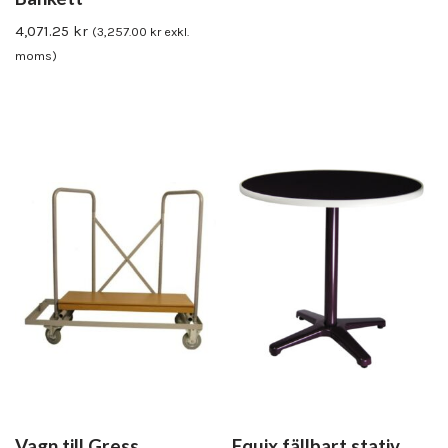
4,071.25
kr
(
3,257.00
kr
exkl.
moms)
Vagn till Gress
Equix fällbart stativ