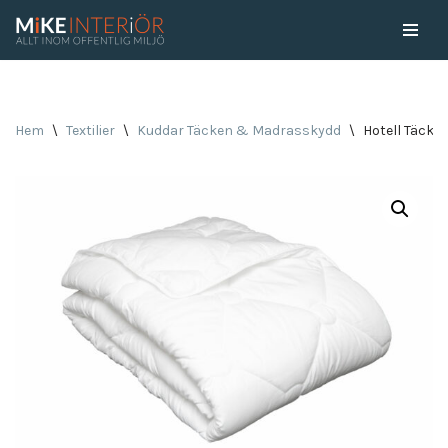
Skip
to
content
Hem
\
Textilier
\
Kuddar Täcken & Madrasskydd
\
Hotell Täcke 