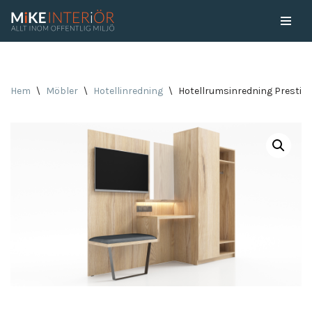
Skip
to
content
Hem
\
Möbler
\
Hotellinredning
\
Hotellrumsinredning Prestig