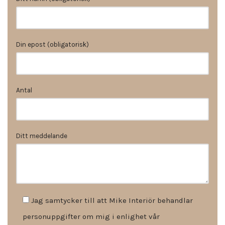
Din epost (obligatorisk)
Antal
Ditt meddelande
Jag samtycker till att Mike Interiör behandlar
personuppgifter om mig i enlighet vår