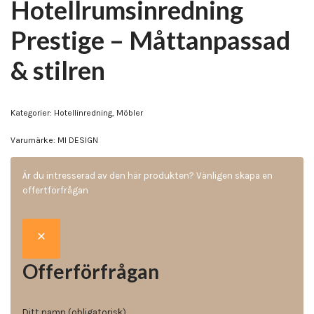
Hotellrumsinredning
Prestige – Måttanpassad
& stilren
Kategorier:
Hotellinredning
,
Möbler
Varumärke:
MI DESIGN
Är du intresserad av den här produkten? Vänligen skapa en
offertförfrågan
Offerförfrågan
Ditt namn (obligatorisk)