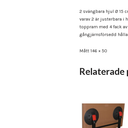
2 svängbara hjul Ø 15 c
varav 2 är justerbara i 
toppram med 4 fack av pl
gångjärnsförsedd hålla
Mått 146 × 50
Relaterade 