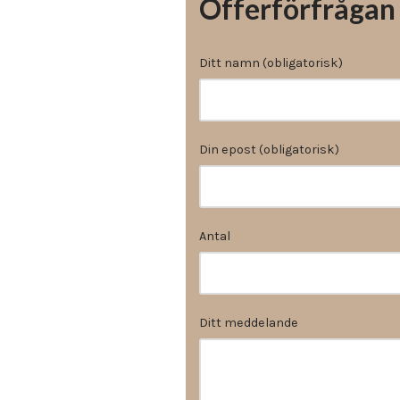
Offerförfrågan
Ditt namn (obligatorisk)
Din epost (obligatorisk)
Antal
Ditt meddelande