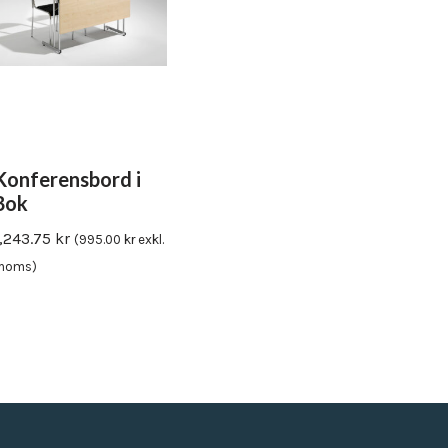
Konferensbord i
Bok
1,243.75
kr
(
995.00
kr
exkl.
moms)