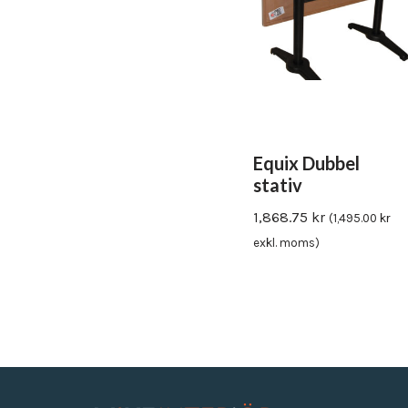
Equix Dubbel
stativ
1,868.75
kr
(
1,495.00
kr
exkl. moms)