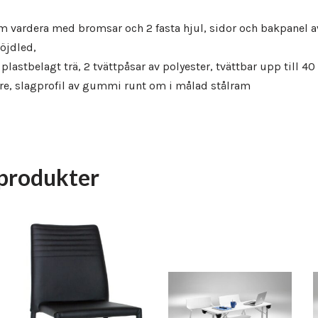
m vardera med bromsar och 2 fasta hjul, sidor och bakpanel av 
höjdled,
astbelagt trä, 2 tvättpåsar av polyester, tvättbar upp till 40 
re, slagprofil av gummi runt om i målad stålram
produkter