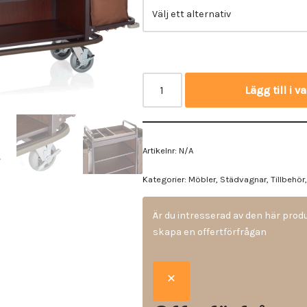
Vinyl & textil tapeter
Lägg till i 
Artikelnr:
N/A
Kategorier:
Möbler
,
Städvagnar
,
Tillbehör
Är du intresserad av den här pro
skapa en offertförfrågan