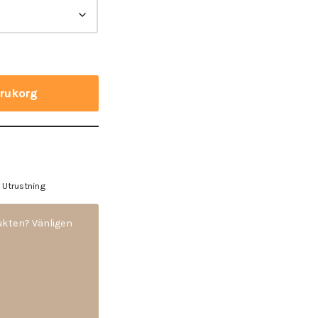
varukorg
,
Utrustning
dukten? Vänligen