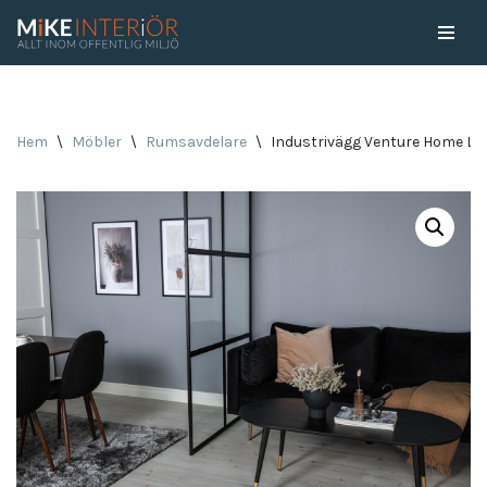
Skip
to
content
Hem
\
Möbler
\
Rumsavdelare
\
Industrivägg Venture Home Lei