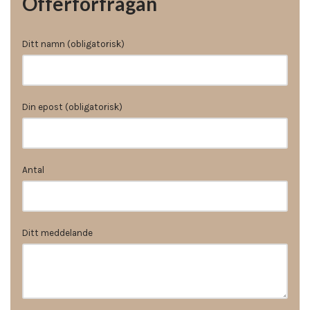
Offerförfrågan
Ditt namn (obligatorisk)
Din epost (obligatorisk)
Antal
Ditt meddelande