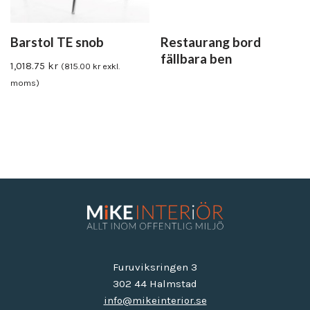
Barstol TE snob
Restaurang bord
fällbara ben
1,018.75
kr
(
815.00
kr
exkl.
moms)
Furuviksringen 3
302 44 Halmstad
info@mikeinterior.se