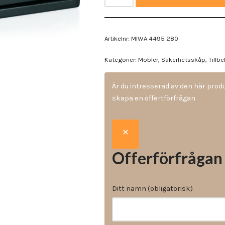
Vinyl & textil tapeter
Artikelnr:
MIWA 4495 280
Kategorier:
Möbler
,
Säkerhetsskåp
,
Tillb
Är du intresserad av den här pro
skapa en offertförfrågan
Offerförfrågan
Ditt namn (obligatorisk)