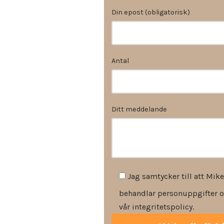
Din epost (obligatorisk)
Antal
Ditt meddelande
Jag samtycker till att Mike
behandlar personuppgifter o
vår integritetspolicy.