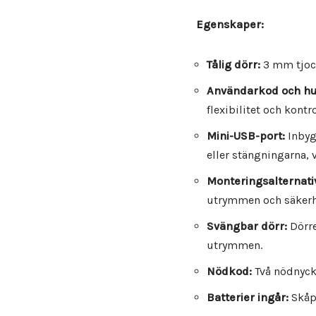
Egenskaper:
Tålig dörr:
3 mm tjock
Användarkod och h
flexibilitet och kontro
Mini-USB-port:
Inbyg
eller stängningarna, v
Monteringsalternati
utrymmen och säkerh
Svängbar dörr:
Dörre
utrymmen.
Nödkod:
Två nödnyckl
Batterier ingår:
Skåpe