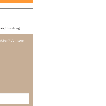
ehör
,
Utrustning
dukten? Vänligen