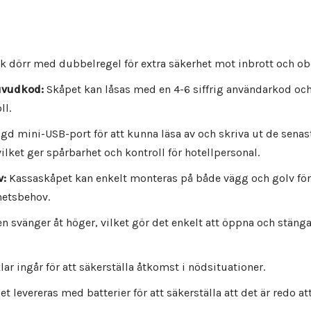
 dörr med dubbelregel för extra säkerhet mot inbrott och ob
uvudkod:
Skåpet kan låsas med en 4-6 siffrig användarkod och
ll.
gd mini-USB-port för att kunna läsa av och skriva ut de sena
ilket ger spårbarhet och kontroll för hotellpersonal.
v:
Kassaskåpet kan enkelt monteras på både vägg och golv för 
etsbehov.
n svänger åt höger, vilket gör det enkelt att öppna och stänga
ar ingår för att säkerställa åtkomst i nödsituationer.
t levereras med batterier för att säkerställa att det är redo at