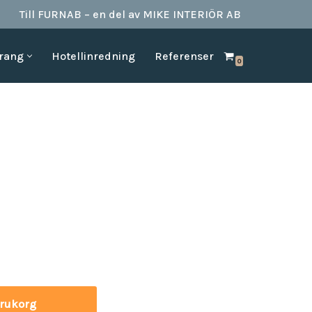
Till FURNAB – en del av MIKE INTERIÖR AB
urang
Hotellinredning
Referenser
0
SPA & BAD
HOTELLINREDNING
produkter till
Vi kan erbjuda det mesta som behövs till ett badrum.
Våran inredning är anpassad för den
offentliga platserna såsom till hotell,
Badrumstillbehör
vandrarhem, studentboende, skolor samt
Dispenserar & Refill
andra byggnader.
Gästartiklar & schampo
å
MÖBELKATALOGER
SPA Produkter
Hitta inspiration i möbelkataloger från våra
Badrockar
olika leverantörer
skydd
Tofflor
Frotté handdukar
g –
ör hotell
varukorg