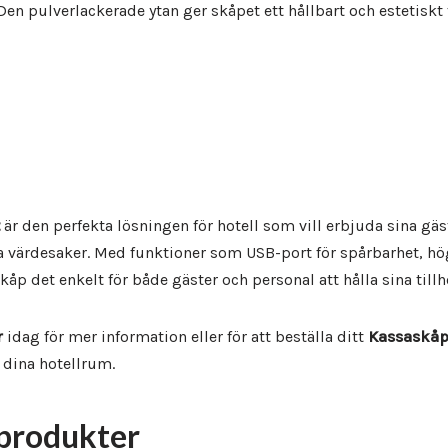
en pulverlackerade ytan ger skåpet ett hållbart och estetiskt 
är den perfekta lösningen för hotell som vill erbjuda sina gäs
a värdesaker. Med funktioner som USB-port för spårbarhet, hög
skåp det enkelt för både gäster och personal att hålla sina til
r
idag för mer information eller för att beställa ditt
Kassaskå
 dina hotellrum.
produkter