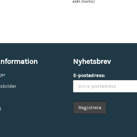
exkl. moms)
information
Nyhetsbrev
ger
E-postadress:
sbilder
t