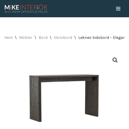
Skip
to
content
Hem
\
Möbler
\
Bord
\
Skrivbord
\
Leknes Sidobord – Elegans 