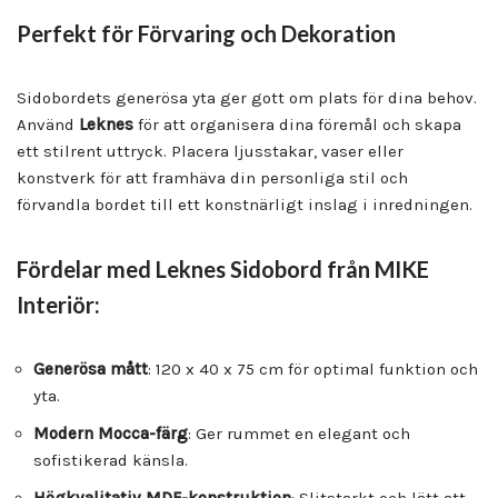
Perfekt för Förvaring och Dekoration
Sidobordets generösa yta ger gott om plats för dina behov.
Använd
Leknes
för att organisera dina föremål och skapa
ett stilrent uttryck. Placera ljusstakar, vaser eller
konstverk för att framhäva din personliga stil och
förvandla bordet till ett konstnärligt inslag i inredningen.
Fördelar med Leknes Sidobord från MIKE
Interiör:
Generösa mått
: 120 x 40 x 75 cm för optimal funktion och
yta.
Modern Mocca-färg
: Ger rummet en elegant och
sofistikerad känsla.
Högkvalitativ MDF-konstruktion
: Slitstarkt och lätt att