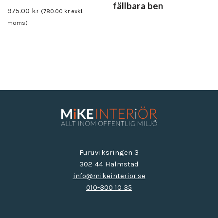
fällbara ben
975.00
kr
(
780.00
kr
exkl.
moms)
Furuviksringen 3
302 44 Halmstad
info@mikeinterior.se
010-300 10 35