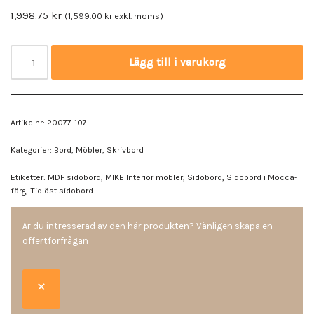
1,998.75
kr
(
1,599.00
kr
exkl. moms)
Lägg till i varukorg
Artikelnr:
20077-107
Kategorier:
Bord
,
Möbler
,
Skrivbord
Etiketter:
MDF sidobord
,
MIKE Interiör möbler
,
Sidobord
,
Sidobord i Mocca-
färg
,
Tidlöst sidobord
Är du intresserad av den här produkten? Vänligen skapa en
offertförfrågan