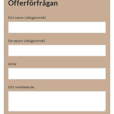
Offerförfrågan
Ditt namn (obligatorisk)
Din epost (obligatorisk)
Antal
Ditt meddelande