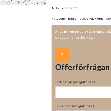
Vinyl & textil tapeter
Artikelnr:
8992361
Kategorier:
Badrumstillbehör
,
Möbler
,
SP
Är du intresserad av den här pro
skapa en offertförfrågan
Offerförfrågan
Ditt namn (obligatorisk)
Din epost (obligatorisk)