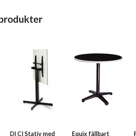
produkter
DI CI Stativ med
Equix fällbart