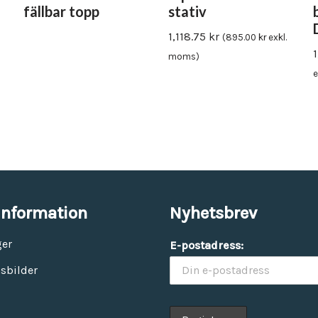
fällbar topp
stativ
1,118.75
kr
(
895.00
kr
exkl.
moms)
e
information
Nyhetsbrev
ger
E-postadress:
sbilder