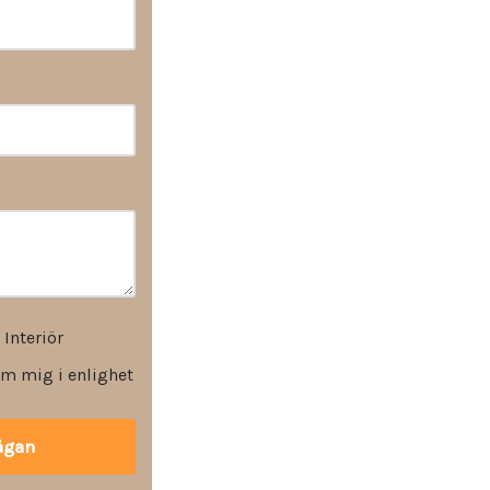
 Interiör
m mig i enlighet