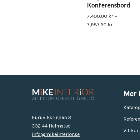
Konferensbord
7,400.00
kr
–
7,987.50
kr
Mer 
Katalo
Furuviksringen 3
Referen
302 44 Halmstad
Villkor
info@mikeinterior.se