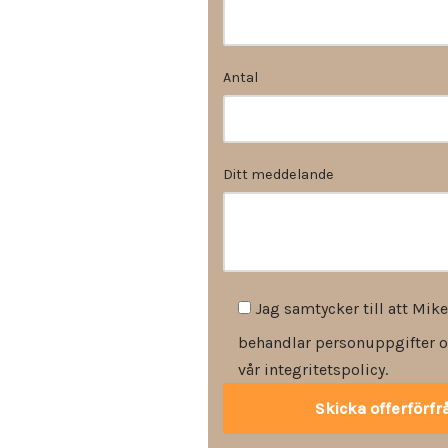
Antal
Ditt meddelande
Jag samtycker till att Mike
behandlar personuppgifter o
vår integritetspolicy.