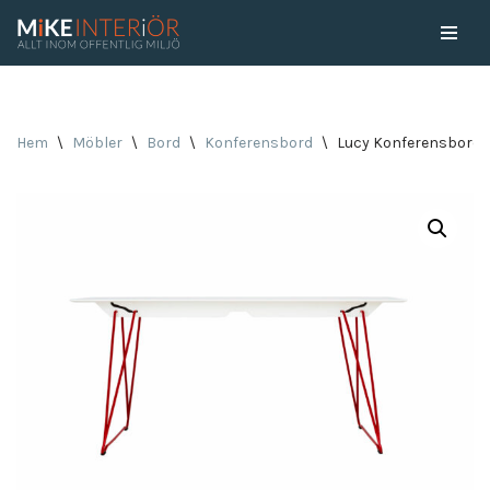
Skip
to
content
Hem
\
Möbler
\
Bord
\
Konferensbord
\
Lucy Konferensbord