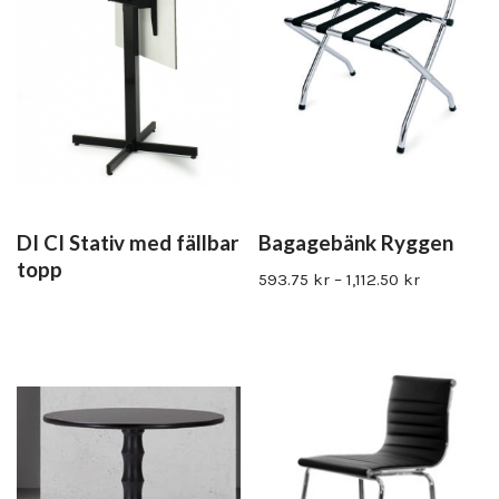
DI CI Stativ med fällbar
Bagagebänk Ryggen
topp
593.75
kr
–
1,112.50
kr