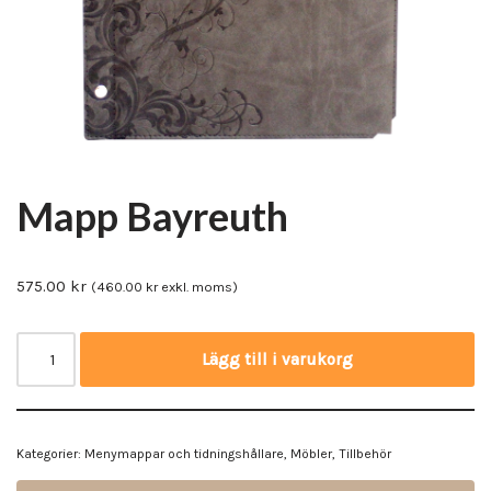
Mapp Bayreuth
575.00
kr
(
460.00
kr
exkl. moms)
Lägg till i varukorg
Kategorier:
Menymappar och tidningshållare
,
Möbler
,
Tillbehör