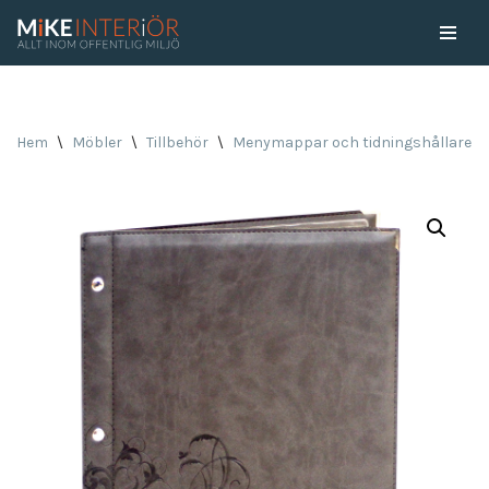
Skip
to
content
Hem
\
Möbler
\
Tillbehör
\
Menymappar och tidningshållare
\