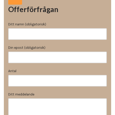
Offerförfrågan
Ditt namn (obligatorisk)
Din epost (obligatorisk)
Antal
Ditt meddelande