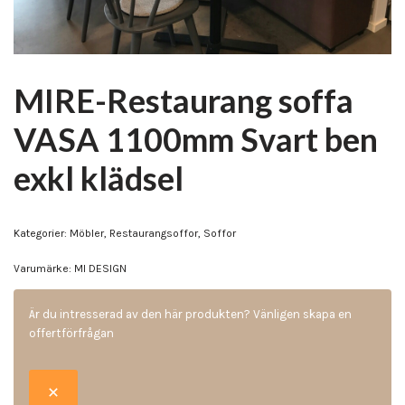
MIRE-Restaurang soffa
VASA 1100mm Svart ben
exkl klädsel
Kategorier:
Möbler
,
Restaurangsoffor
,
Soffor
Varumärke:
MI DESIGN
Är du intresserad av den här produkten? Vänligen skapa en
offertförfrågan