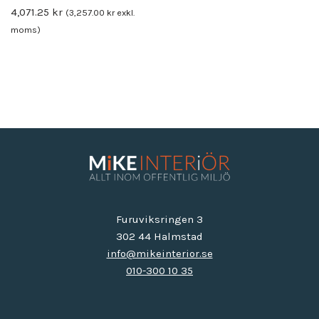
4,071.25
kr
(
3,257.00
kr
exkl.
moms)
Furuviksringen 3
302 44 Halmstad
info@mikeinterior.se
010-300 10 35