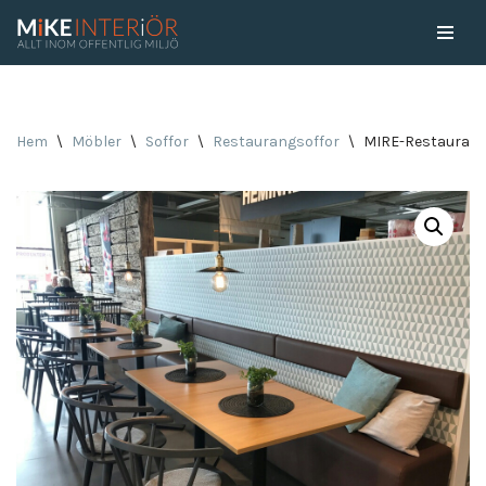
Skip
to
content
Hem
\
Möbler
\
Soffor
\
Restaurangsoffor
\
MIRE-Restaurang 