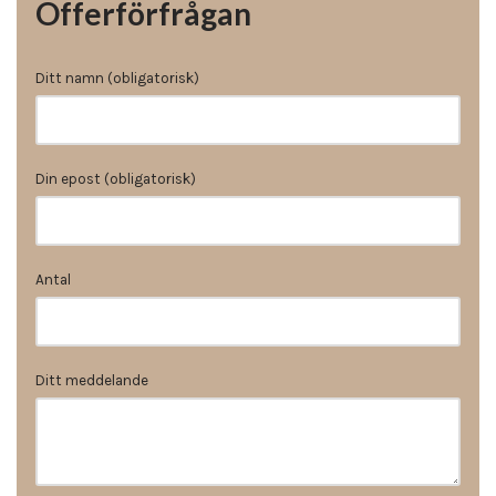
Offerförfrågan
Ditt namn (obligatorisk)
Din epost (obligatorisk)
Antal
Ditt meddelande