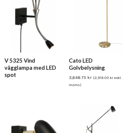
V 5325 Vind
Cato LED
vägglampa med LED
Golvbelysning
spot
3,648.75
kr
(
2,919.00
kr
exkl.
moms)