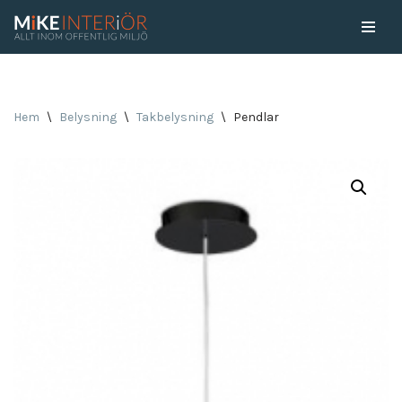
Skip
to
content
Hem
\
Belysning
\
Takbelysning
\
Pendlar