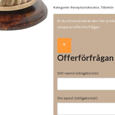
Vinyl & textil tapeter
Kategorier:
Receptionsklockor
,
Tillbehör
Är du intresserad av den här pro
skapa en offertförfrågan
Offerförfrågan
Ditt namn (obligatorisk)
Din epost (obligatorisk)