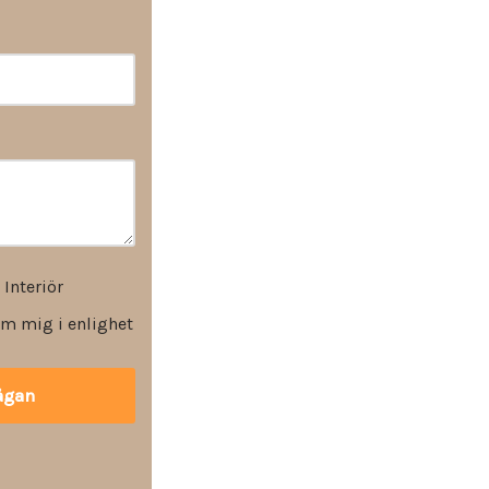
 Interiör
m mig i enlighet