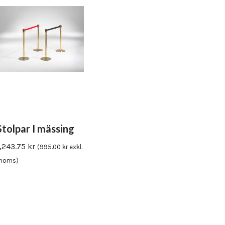
Stolpar I mässing
1,243.75
kr
(
995.00
kr
exkl.
moms)