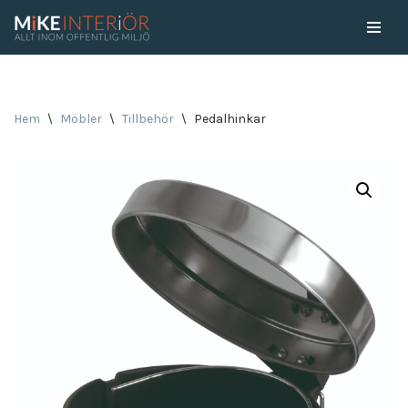
Skip
to
content
Hem
\
Möbler
\
Tillbehör
\
Pedalhinkar