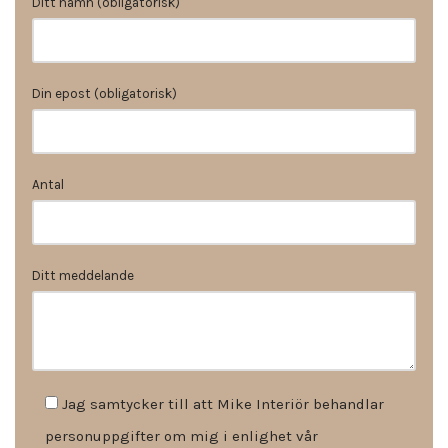
Ditt namn (obligatorisk)
Din epost (obligatorisk)
Antal
Ditt meddelande
Jag samtycker till att Mike Interiör behandlar
personuppgifter om mig i enlighet vår