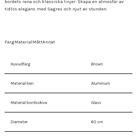
bordets rena och klassiska linjer. Skapa en atmosfär av
tidlös elegans med Sagres och njut av stunden.
FärgMaterialMåttAnnat
Huvudfärg
Brown
Material ben
Aluminum
Material bordsskiva
Glass
Diameter
60 cm