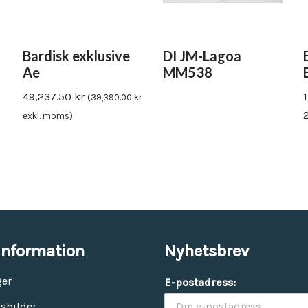
Bardisk exklusive
DI JM-Lagoa
Ae
MM538
49,237.50
kr
(
39,390.00
kr
exkl. moms)
information
Nyhetsbrev
ger
E-postadress:
sbilder