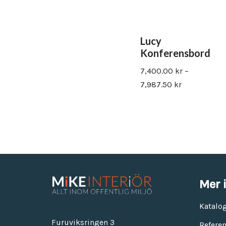
Lucy
Konferensbord
7,400.00
kr
–
7,987.50
kr
Mer 
Katalo
Furuviksringen 3
Referen