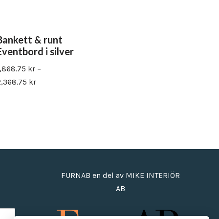
Bankett & runt
Eventbord i silver
1,868.75
kr
–
2,368.75
kr
FURNAB en del av MIKE INTERIÖR
AB