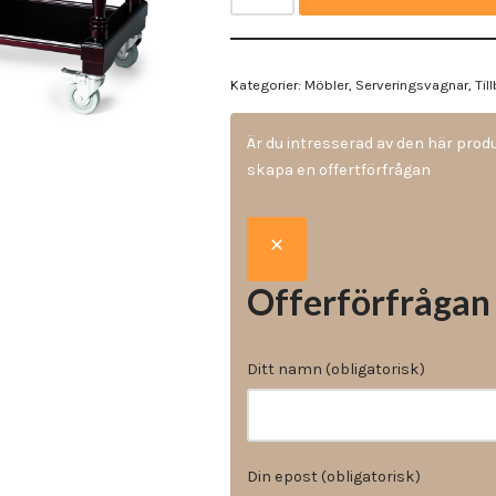
Vinyl & textil tapeter
Kategorier:
Möbler
,
Serveringsvagnar
,
Til
Är du intresserad av den här pro
skapa en offertförfrågan
Offerförfrågan
Ditt namn (obligatorisk)
Din epost (obligatorisk)