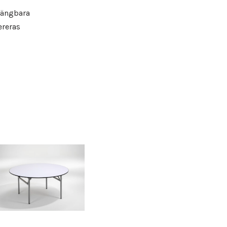
vängbara
ereras