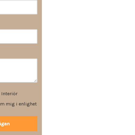
 Interiör
m mig i enlighet