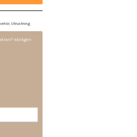
lbehör
,
Utrustning
dukten? Vänligen