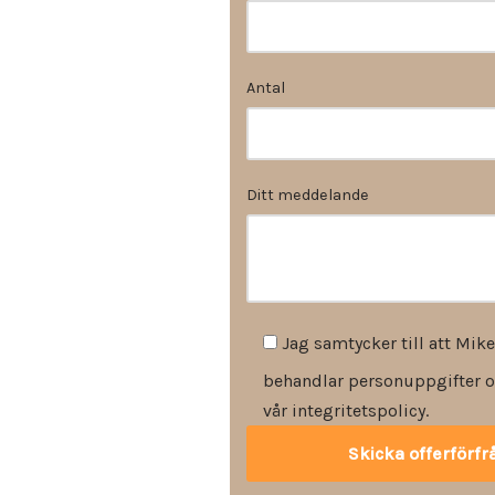
Antal
Ditt meddelande
Jag samtycker till att Mike
behandlar personuppgifter o
vår integritetspolicy.