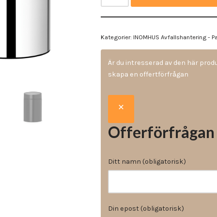
Vinyl & textil tapeter
Kategorier:
INOMHUS Avfallshantering - 
Är du intresserad av den här pro
skapa en offertförfrågan
Offerförfrågan
Ditt namn (obligatorisk)
Din epost (obligatorisk)