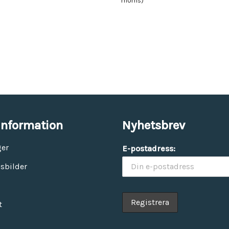
moms)
information
Nyhetsbrev
ger
E-postadress:
sbilder
t