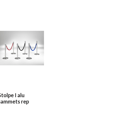
Stolpe I alu
sammets rep