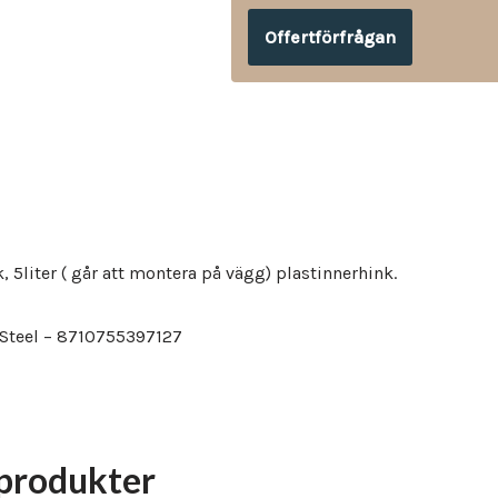
Offertförfrågan
, 5liter ( går att montera på vägg) plastinnerhink.
nt Steel – 8710755397127
produkter