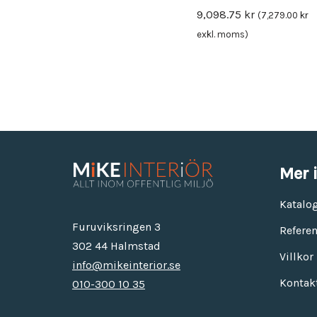
9,098.75
kr
(
7,279.00
kr
exkl. moms)
Mer 
Katalo
Furuviksringen 3
Referen
302 44 Halmstad
Villkor
info@mikeinterior.se
Kontak
010-300 10 35