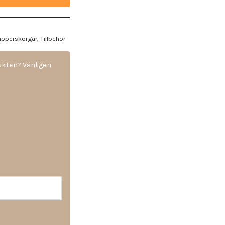
Papperskorgar
,
Tillbehör
dukten? Vänligen