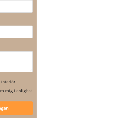
 Interiör
m mig i enlighet