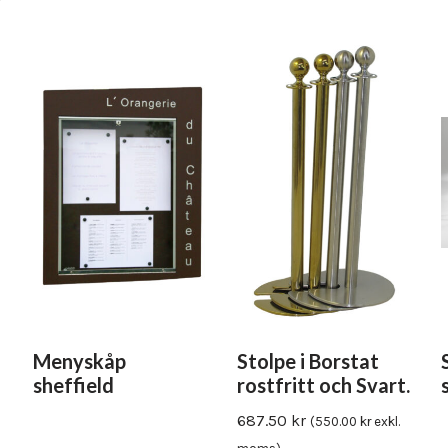
Menyskåp
Stolpe i Borstat
sheffield
rostfritt och Svart.
687.50
kr
(
550.00
kr
exkl.