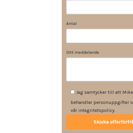
Antal
Ditt meddelande
Jag samtycker till att Mike
behandlar personuppgifter o
vår integritetspolicy.