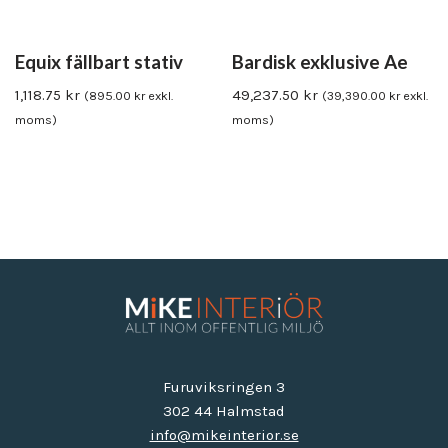
Equix fällbart stativ
Bardisk exklusive Ae
1,118.75
kr
49,237.50
kr
(
895.00
kr
exkl.
(
39,390.00
kr
exkl.
moms)
moms)
Furuviksringen 3
302 44 Halmstad
info@mikeinterior.se