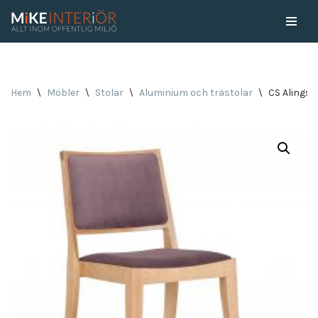
Skip
to
content
Hem
\
Möbler
\
Stolar
\
Aluminium och trästolar
\
CS Alingså