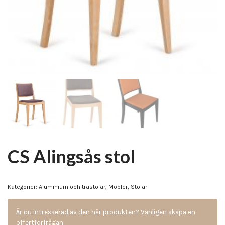
CS Alingsås stol
Kategorier:
Aluminium och trästolar
,
Möbler
,
Stolar
Är du intresserad av den här produkten? Vänligen skapa en
offertförfrågan