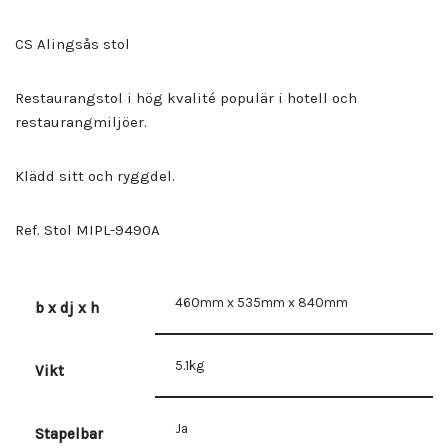
CS Alingsås stol
Restaurangstol i hög kvalité populär i hotell och
restaurangmiljöer.
Klädd sitt och ryggdel.
Ref. Stol MIPL-9490A
460mm x 535mm x 840mm
b x dj x h
5.1kg
Vikt
Ja
Stapelbar