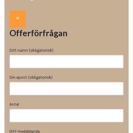
Offerförfrågan
Ditt namn (obligatorisk)
Din epost (obligatorisk)
Antal
Ditt meddelande