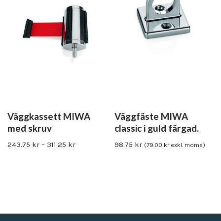
Väggkassett MIWA
Väggfäste MIWA
med skruv
classic i guld färgad.
243.75
kr
–
311.25
kr
98.75
kr
(
79.00
kr
exkl. moms)