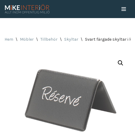
Skip
to
content
Hem
\
Möbler
\
Tillbehör
\
Skyltar
\
Svart färgade skyltar i ko