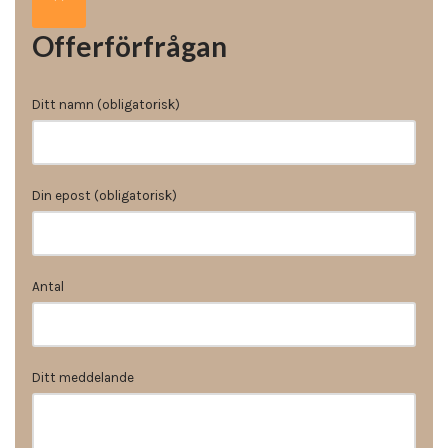
Offerförfrågan
Ditt namn (obligatorisk)
Din epost (obligatorisk)
Antal
Ditt meddelande