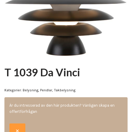
T 1039 Da Vinci
Kategorier:
Belysning
,
Pendlar
,
Takbelysning
Är du intresserad av den här produkten? Vänligen skapa en
offertförfrågan