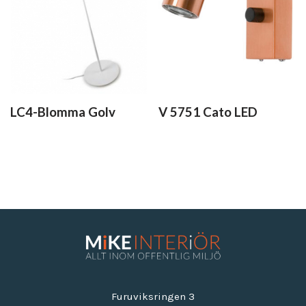
LC4-Blomma Golv
V 5751 Cato LED
Furuviksringen 3