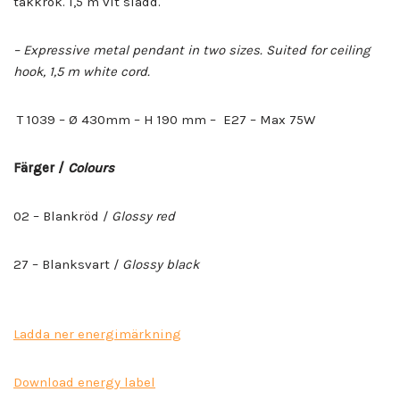
takkrok. 1,5 m vit sladd.
– Expressive metal pendant in two sizes. Suited for ceiling
hook, 1,5 m white cord.
T 1039 – Ø 430mm – H 190 mm – E27 – Max 75W
Färger /
Colours
02 – Blankröd /
Glossy red
27 – Blanksvart /
Glossy black
Ladda ner energimärkning
Download energy label