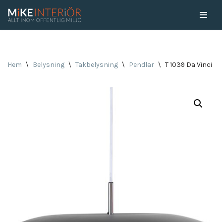
Skip
to
content
Hem
\
Belysning
\
Takbelysning
\
Pendlar
\
T 1039 Da Vinci