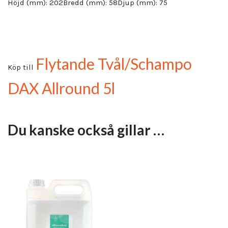
Höjd (mm): 202Bredd (mm): 58Djup (mm): 75
Flytande Tvål/Schampo
Köp till
DAX Allround 5l
Du kanske också gillar …