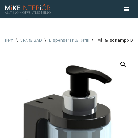
Skip
to
content
Hem
\
SPA & BAD
\
Dispenserar & Refill
\
Tvål & schampo Dis