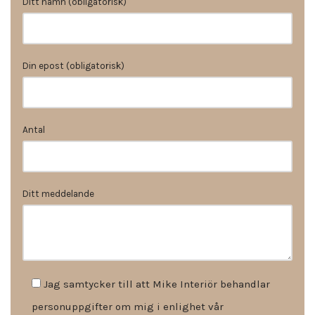
Ditt namn (obligatorisk)
Din epost (obligatorisk)
Antal
Ditt meddelande
Jag samtycker till att Mike Interiör behandlar
personuppgifter om mig i enlighet vår