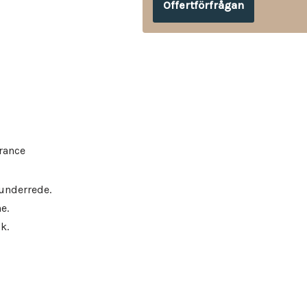
Offertförfrågan
rance
 underrede.
e.
k.