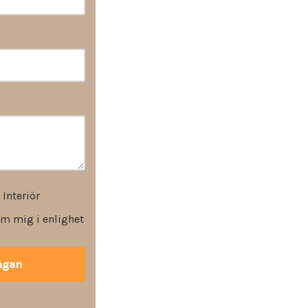
 Interiör
m mig i enlighet