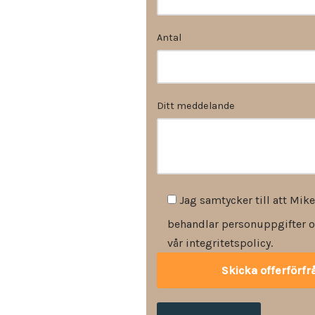
Antal
Ditt meddelande
Jag samtycker till att Mike
behandlar personuppgifter o
vår integritetspolicy.