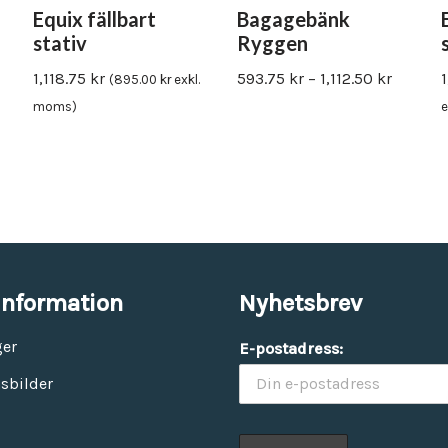
Equix fällbart
Bagagebänk
stativ
Ryggen
1,118.75
kr
593.75
kr
–
1,112.50
kr
(
895.00
kr
exkl.
moms)
e
information
Nyhetsbrev
ger
E-postadress:
sbilder