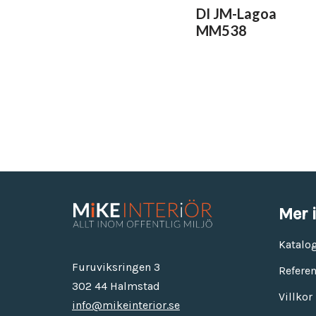
DI JM-Lagoa
MM538
Mer 
Katalo
Furuviksringen 3
Referen
302 44 Halmstad
Villkor
info@mikeinterior.se