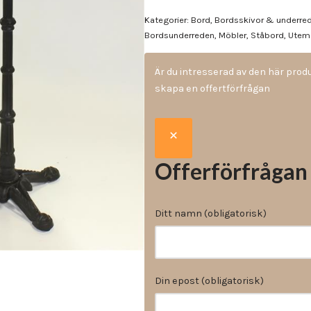
Vinyl & textil tapeter
Kategorier:
Bord
,
Bordsskivor & underre
Bordsunderreden
,
Möbler
,
Ståbord
,
Utem
Är du intresserad av den här pro
skapa en offertförfrågan
Offerförfrågan
Ditt namn (obligatorisk)
Din epost (obligatorisk)