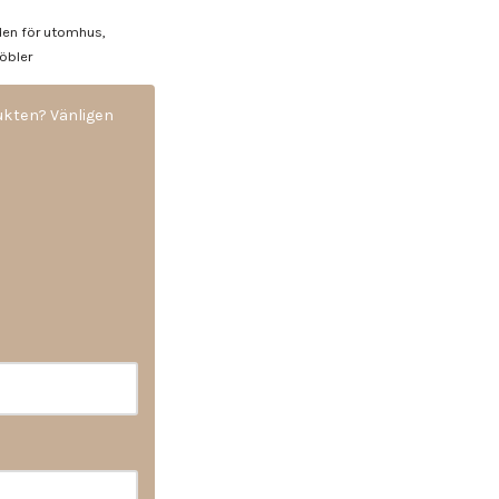
den för utomhus
,
öbler
dukten? Vänligen