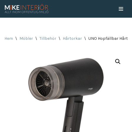
Skip
to
content
Hem
\
Möbler
\
Tillbehör
\
Hårtorkar
\
UNO Hopfällbar Hårto