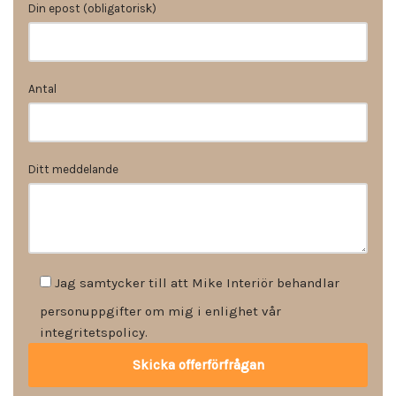
Din epost (obligatorisk)
Antal
Ditt meddelande
Jag samtycker till att Mike Interiör behandlar
personuppgifter om mig i enlighet vår
integritetspolicy.