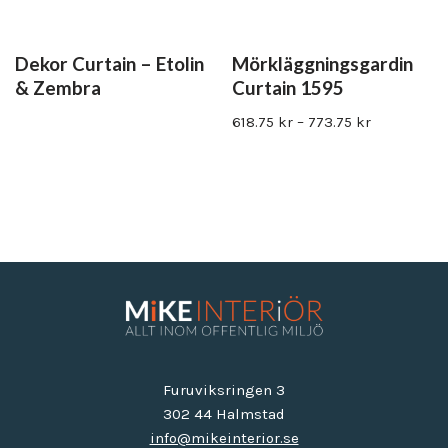
Dekor Curtain – Etolin
Mörkläggningsgardin
& Zembra
Curtain 1595
618.75
kr
–
773.75
kr
Furuviksringen 3
302 44 Halmstad
info@mikeinterior.se