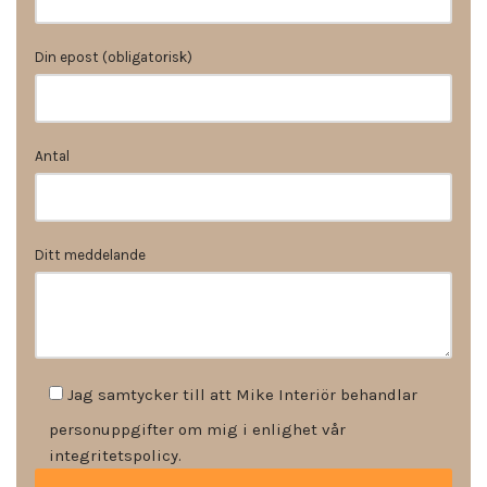
Din epost (obligatorisk)
Antal
Ditt meddelande
Jag samtycker till att Mike Interiör behandlar
personuppgifter om mig i enlighet vår
integritetspolicy.