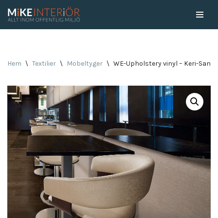
Skip
to
content
Hem
\
Textilier
\
Möbeltyger
\
WE-Upholstery vinyl – Keri-Sana