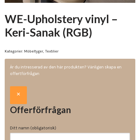
WE-Upholstery vinyl –
Keri-Sanak (RGB)
Kategorier:
Möbeltyger
,
Textilier
Är du intresserad av den här produkten? Vänligen skapa en
offertförfrågan
Offerförfrågan
Ditt namn (obligatorisk)