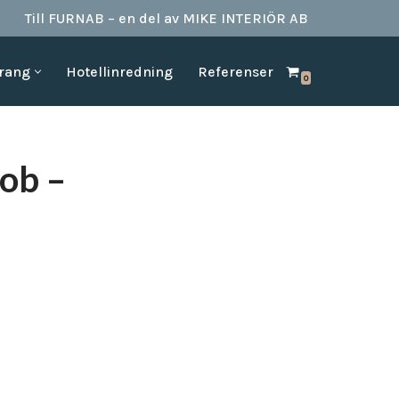
Till FURNAB – en del av MIKE INTERIÖR AB
urang
Hotellinredning
Referenser
0
SPA & BAD
HOTELLINREDNING
produkter till
Vi kan erbjuda det mesta som behövs till ett badrum.
Våran inredning är anpassad för den
offentliga platserna såsom till hotell,
Badrumstillbehör
ob –
vandrarhem, studentboende, skolor samt
Dispenserar & Refill
andra byggnader.
Gästartiklar & schampo
MÖBELKATALOGER
SPA Produkter
Hitta inspiration i möbelkataloger från våra
Badrockar
olika leverantörer
skydd
Tofflor
Frotté handdukar
g –
ör hotell