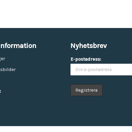
information
Nyhetsbrev
ger
E-postadress:
sbilder
t