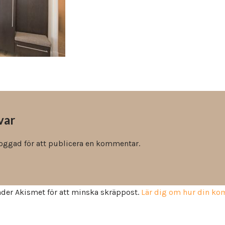
Vinyl & textil tapeter
var
loggad
för att publicera en kommentar.
der Akismet för att minska skräppost.
Lär dig om hur din k