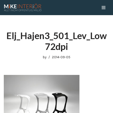
Skip
to
content
Elj_Hajen3_501_Lev_Low
72dpi
by
2014-09-05