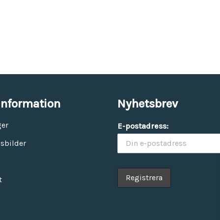
information
Nyhetsbrev
ger
E-postadress:
sbilder
t