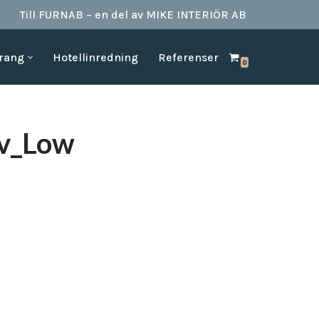
Till FURNAB – en del av MIKE INTERIÖR AB
urang
Hotellinredning
Referenser
0
SPA & BAD
HOTELLINREDNING
produkter till
Vi kan erbjuda det mesta som behövs till ett badrum.
Våran inredning är anpassad för den
offentliga platserna såsom till hotell,
Badrumstillbehör
v_Low
vandrarhem, studentboende, skolor samt
Dispenserar & Refill
andra byggnader.
Gästartiklar & schampo
MÖBELKATALOGER
SPA Produkter
Hitta inspiration i möbelkataloger från våra
Badrockar
olika leverantörer
skydd
Tofflor
Frotté handdukar
g –
ör hotell