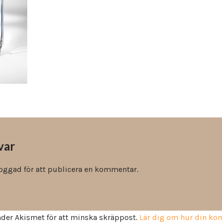
Vinyl & textil tapeter
var
loggad
för att publicera en kommentar.
der Akismet för att minska skräppost.
Lär dig om hur din k