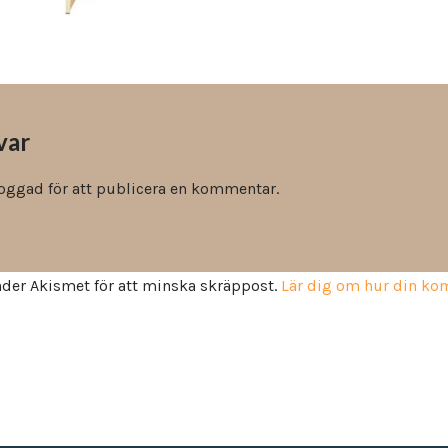
Vinyl & textil tapeter
var
loggad
för att publicera en kommentar.
der Akismet för att minska skräppost.
Lär dig om hur din k